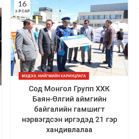
16
3-Р САР
,
МЭДЭЭ
НИЙГМИЙН ХАРИУЦЛАГА
Сод Монгол Групп ХХК
Баян-Өлгий аймгийн
байгалийн гамшигт
нэрвэгдсэн иргэдэд 21 гэр
хандивлалаа