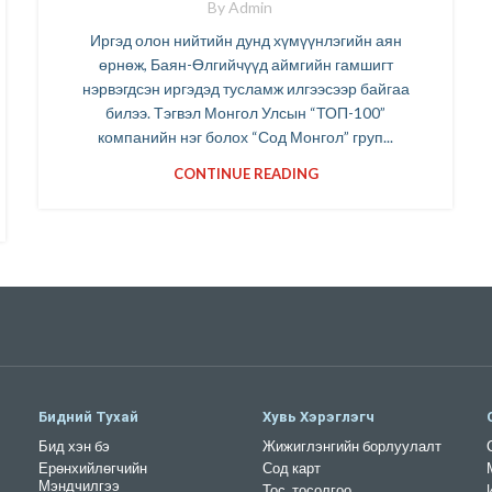
By
Admin
Иргэд олон нийтийн дунд хүмүүнлэгийн аян
өрнөж, Баян-Өлгийчүүд аймгийн гамшигт
нэрвэгдсэн иргэдэд тусламж илгээсээр байгаа
билээ. Тэгвэл Монгол Улсын “ТОП-100”
компанийн нэг болох “Сод Монгол” груп...
CONTINUE READING
Бидний Тухай
Хувь Хэрэглэгч
Бид хэн бэ
Жижиглэнгийн борлуулалт
Ерөнхийлөгчийн
Сод карт
Мэндчилгээ
Тос, тосолгоо