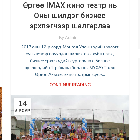
Өргөө IMAX кино театр нь
Оны шилдэг бизнес
эрхлэгчээр шалгарлаа
By
Admin
2017 оны 12-р сард Монгол Улсын эдийн засагт
хувь нэмэр оруулдаг шилдэг аж ахуйн нэгж ,
бизнес эрхлэгчдийг сурталчлах Бизнес
эрхлэгчдийн 1-р ёслол боллоо . МҮХАҮТ-аас
Өргөө Аймакс кино театрын сүлж...
CONTINUE READING
14
6-Р САР