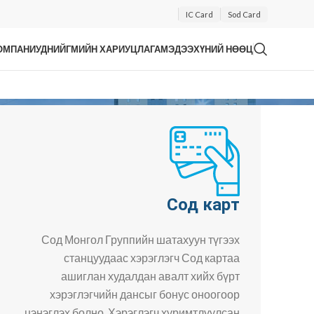
IC Card
Sod Card
ОМПАНИУД
НИЙГМИЙН ХАРИУЦЛАГА
МЭДЭЭ
ХҮНИЙ НӨӨЦ
Сод карт
Сод Монгол Группийн шатахуун түгээх
станцуудаас хэрэглэгч Сод картаа
ашиглан худалдан авалт хийх бүрт
хэрэглэгчийн дансыг бонус оноогоор
цэнэглэх болно. Хэрэглэгч хуримтлуулсан