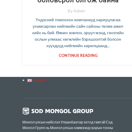
боловсрол олгож байна
By
Admin
Үндэсний томоохон компаниуд хариуцлагаа
ухамсарлан нийгмийн сайн сайхны төлөө ажил
хийх нь бий. Өвчин зовлон, эрүүл мэнд, гэнэтийн
ослын улмаас хөгжлийн бэрхшээлтэй болсон
хүүхдүүд нийгмийн харилцаанд...
CONTINUE READING
English
Монгол улсын нийслэл Улаанбаатар хотод төвтэй Сод
Монгол Групп нь Монгол улсын хэмжээнд газрын тосны