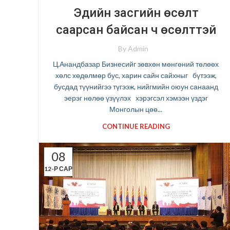
Эдийн засгийн өсөлт
саарсан байсан ч өсөлттэй
By
Admin
Ц.Анандбазар Бизнесийг зөвхөн мөнгөний төлөөх
хөлс хөдөлмөр бус, харин сайн сайхныг бүтээж,
бусдад түүнийгээ түгээж, нийгмийн оюун санаанд
эерэг нөлөө үзүүлэх хэрэгсэл хэмээн үздэг
Монголын цөө...
CONTINUE READING
08
12-Р САР