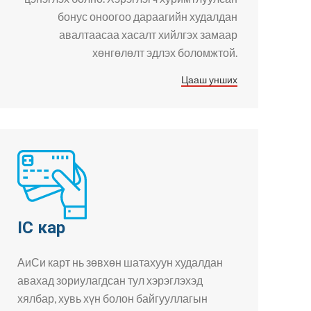
бонус оноогоо дараагийн худалдан
авалтаасаа хасалт хийлгэх замаар
хөнгөлөлт эдлэх боломжтой.
Цааш унших
IC кар
АиСи карт нь зөвхөн шатахуун худалдан
авахад зориулагдсан тул хэрэглэхэд
хялбар, хувь хүн болон байгууллагын