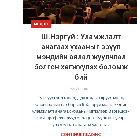
МЭДЭЭ
Ш.Нэргүй : Уламжлалт
анагаах ухааныг эрүүл
мэндийн аялал жуулчлал
болгон хөгжүүлэх боломж
бий
By
Admin
Тус чуулганд гадаад , дотоодын эрүүл мэнд,
боловсролын салбарын 850 гаруй мэргэжилтэн,
уламжлалт анагаах ухааны чиглэлээр мэргэшсэн
эмч, профессорууд оролцов. Чуулганы үеэр
уламжлалт анагаах ухааны...
CONTINUE READING