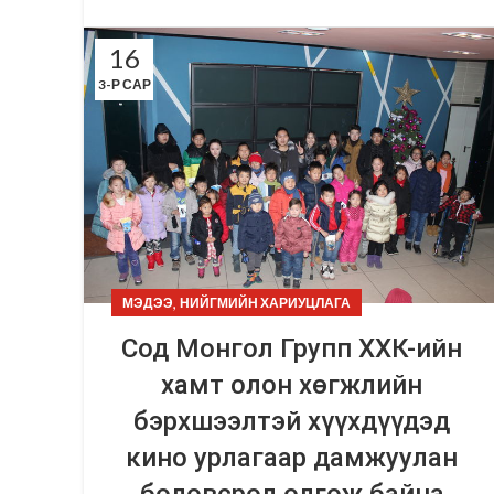
16
3-Р САР
,
МЭДЭЭ
НИЙГМИЙН ХАРИУЦЛАГА
Сод Монгол Групп ХХК-ийн
хамт олон хөгжлийн
бэрхшээлтэй хүүхдүүдэд
кино урлагаар дамжуулан