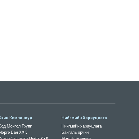
Охин Компаниуд
Нийгмийн Хариуцлага
Сод Монгол Групп
Нийгмийн хариуцлага
Мэргэ Ван ХХК
Байгаль орчин
Интер Стандарт Нефт ХХК
Манай ажилчид