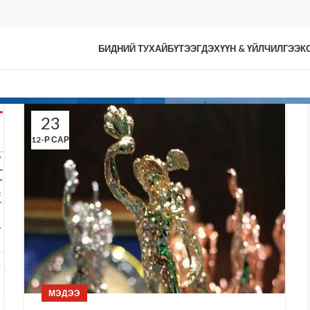
БИДНИЙ ТУХАЙ
БҮТЭЭГДЭХҮҮН & ҮЙЛЧИЛГЭЭ
К
23
12-Р САР
МЭДЭЭ