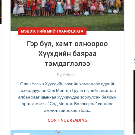
,
МЭДЭЭ
НИЙГМИЙН ХАРИУЦЛАГА
Гэр бүл, хамт олноороо
Хүүхдийн баяраа
тэмдэглэлээ
By
Admin
Олон Улсын Хүүхдийн эрхийн хамгаалах өдрийг
тохиолдуулан Сод Монгол Групп нь нийт ажилтан
албан хаагчдынхаа хүүхдүүдэд зориулсан баярын
арга хэмжээг “Сод Монгол Боловсрол” сангаас
амжилттай зохион бай...
CONTINUE READING