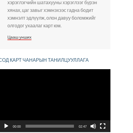
хэрэглэгчийн шатахууны хэрэглээг бүрэн
хянах, цаг завыг хэмнэхээс гадна бодит
хэмнэлт эдлүүлж, олон давуу боломжийг
олгодог ухаалаг карт юм.
Цааш унших
СОД КАРТ ЧАНАРЫН ТАНИЛЦУУЛЛАГА
Видео
тоглуулагч
00:00
02:47