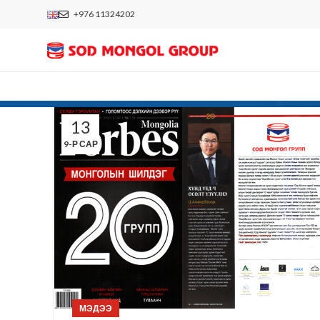
+976 11324202
13
9-Р САР
МЭДЭЭ