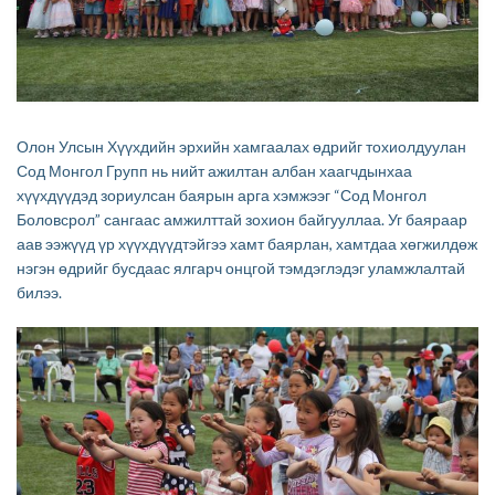
Олон Улсын Хүүхдийн эрхийн хамгаалах өдрийг тохиолдуулан
Сод Монгол Групп нь нийт ажилтан албан хаагчдынхаа
хүүхдүүдэд зориулсан баярын арга хэмжээг “Сод Монгол
Боловсрол” сангаас амжилттай зохион байгууллаа. Уг баяраар
аав ээжүүд үр хүүхдүүдтэйгээ хамт баярлан, хамтдаа хөгжилдөж
нэгэн өдрийг бусдаас ялгарч онцгой тэмдэглэдэг уламжлалтай
билээ.