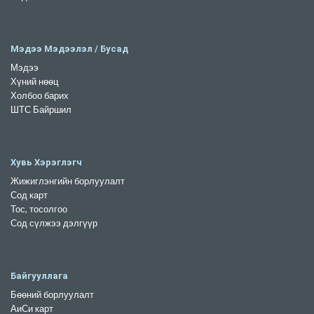
Мэдээ Мэдээлэл / Бусад
Мэдээ
Хүний нөөц
Холбоо барих
ШТС Байршил
Хувь Хэрэглэгч
Жижиглэнгийн борлуулалт
Сод карт
Тос, тосолгоо
Сод сүлжээ дэлгүүр
Байгууллага
Бөөний борлуулалт
АиСи карт