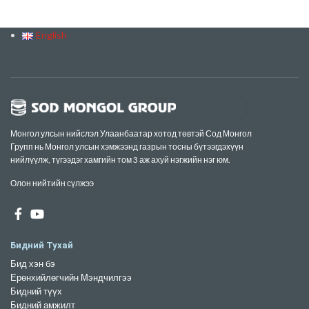
English
Монгол улсын нийслэл Улаанбаатар хотод төвтэй Сод Монгол
Групп нь Монгол улсын хэмжээнд газрын тосны бүтээгдэхүүн
нийлүүлж, түгээдэг хамгийн том 3 аж ахуй нэгжийн нэг юм.
Олон нийтийн сүлжээ
Бидний Тухай
Бид хэн бэ
Ерөнхийлөгчийн Мэндчилгээ
Бидний түүх
Бидний амжилт