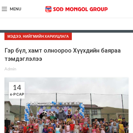
MENU
,
МЭДЭЭ
НИЙГМИЙН ХАРИУЦЛАГА
Гэр бүл, хамт олноороо Хүүхдийн баяраа
тэмдэглэлээ
Admin
14
6-Р САР