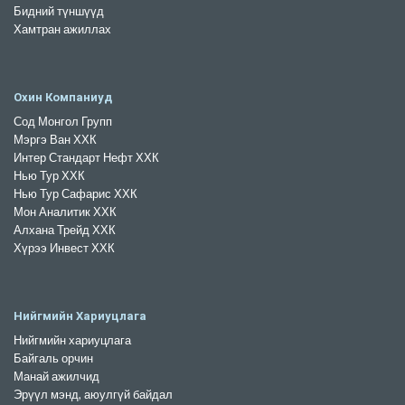
Бидний түншүүд
Хамтран ажиллах
Охин Компаниуд
Сод Монгол Групп
Мэргэ Ван ХХК
Интер Стандарт Нефт ХХК
Нью Тур ХХК
Нью Тур Сафарис ХХК
Мон Аналитик ХХК
Алхана Трейд ХХК
Хүрээ Инвест ХХК
Нийгмийн Хариуцлага
Нийгмийн хариуцлага
Байгаль орчин
Манай ажилчид
Эрүүл мэнд, аюулгүй байдал