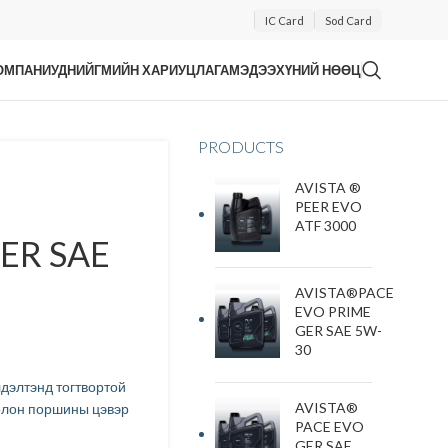
IC Card
Sod Card
ОМПАНИУД
НИЙГМИЙН ХАРИУЦЛАГА
МЭДЭЭ
ХҮНИЙ НӨӨЦ
PRODUCTS
AVISTA ®
PEER EVO
ATF 3000
ER SAE
AVISTA®PACE
EVO PRIME
GER SAE 5W-
30
элдэлтэнд тогтвортой
AVISTA®
болон поршины цэвэр
PACE EVO
GER SAE