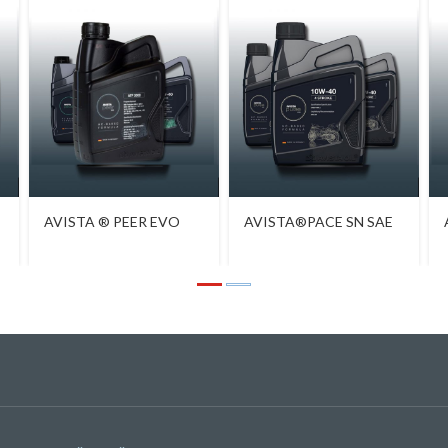
AVISTA ® PEER EVO
AVISTA®PACE SN SAE
ATF 3000
10W-40