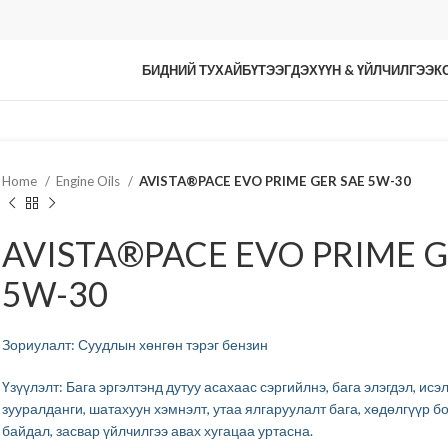
БИДНИЙ ТУХАЙ
БҮТЭЭГДЭХҮҮН & ҮЙЛЧИЛГЭЭ
К
Home
Engine Oils
AVISTA®PACE EVO PRIME GER SAE 5W-30
AVISTA®PACE EVO PRIME G
5W-30
Зориулалт: Суудлын хөнгөн тэрэг бензин
Үзүүлэлт: Бага эргэлтэнд дутуу асахаас сэргийлнэ, бага элэгдэл, ис
зууралданги, шатахуун хэмнэлт, утаа ялгаруулалт бага, хөдөлгүүр 
байдал, засвар үйлчилгээ авах хугацаа уртасна.