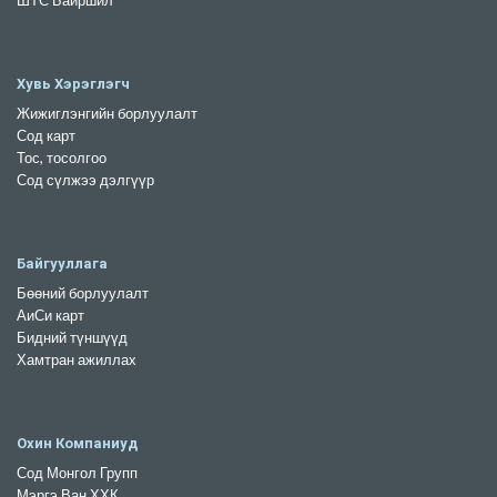
Хувь Хэрэглэгч
Жижиглэнгийн борлуулалт
Сод карт
Тос, тосолгоо
Сод сүлжээ дэлгүүр
Байгууллага
Бөөний борлуулалт
АиСи карт
Бидний түншүүд
Хамтран ажиллах
Охин Компаниуд
Сод Монгол Групп
Мэргэ Ван ХХК