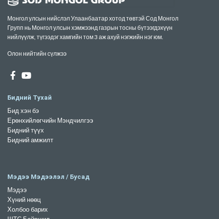
Монгол улсын нийслэл Улаанбаатар хотод төвтэй Сод Монгол
Групп нь Монгол улсын хэмжээнд газрын тосны бүтээгдэхүүн
нийлүүлж, түгээдэг хамгийн том 3 аж ахуй нэгжийн нэг юм.
Олон нийтийн сүлжээ
Бидний Тухай
Бид хэн бэ
Ерөнхийлөгчийн Мэндчилгээ
Бидний түүх
Бидний амжилт
Мэдээ Мэдээлэл / Бусад
Мэдээ
Хүний нөөц
Холбоо барих
ШТС Байршил