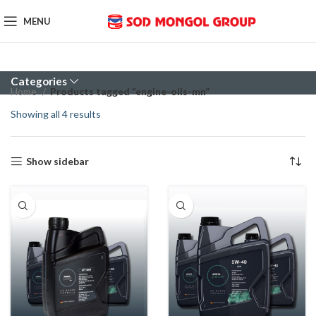
MENU
Categories
Home
Products tagged “engine-oils-mn”
Showing all 4 results
Show sidebar