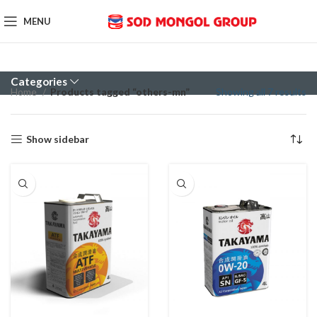
MENU
Categories
Home
Products tagged “others-mn”
Showing all 7 results
Show sidebar