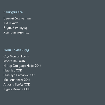
Байгууллага
Бөөний борлуулалт
АиСи карт
Бидний түншүүд
Хамтран ажиллах
Охин Компаниуд
Сод Монгол Групп
Мэргэ Ван ХХК
Интер Стандарт Нефт ХХК
Нью Тур ХХК
Нью Тур Сафарис ХХК
Мон Аналитик ХХК
Алхана Трейд ХХК
Хүрээ Инвест ХХК