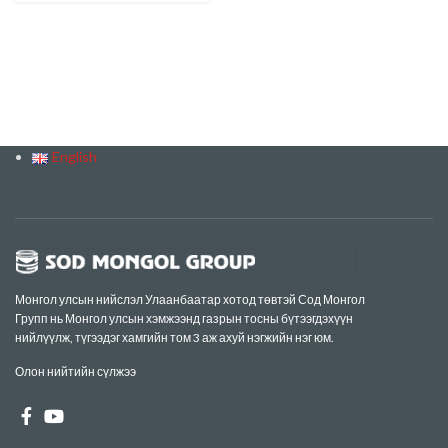
English
Монгол улсын нийслэл Улаанбаатар хотод төвтэй Сод Монгол
Групп нь Монгол улсын хэмжээнд газрын тосны бүтээгдэхүүн
нийлүүлж, түгээдэг хамгийн том 3 аж ахуй нэгжийн нэг юм.
Олон нийтийн сүлжээ