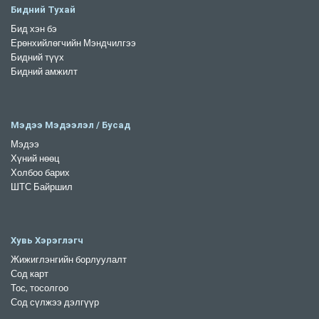
Бидний Тухай
Бид хэн бэ
Ерөнхийлөгчийн Мэндчилгээ
Бидний түүх
Бидний амжилт
Мэдээ Мэдээлэл / Бусад
Мэдээ
Хүний нөөц
Холбоо барих
ШТС Байршил
Хувь Хэрэглэгч
Жижиглэнгийн борлуулалт
Сод карт
Тос, тосолгоо
Сод сүлжээ дэлгүүр