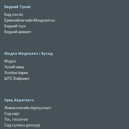
Бидний Тухай
Бид хэн бэ
Ерөнхийлөгчийн Мэндчилгээ
Бидний түүх
Бидний амжилт
Мэдээ Мэдээлэл / Бусад
Мэдээ
Хүний нөөц
Холбоо барих
ШТС Байршил
Хувь Хэрэглэгч
Жижиглэнгийн борлуулалт
Сод карт
Тос, тосолгоо
Сод сүлжээ дэлгүүр