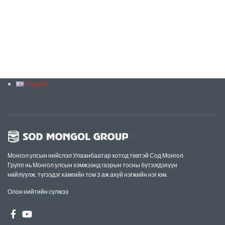
English
Монгол улсын нийслэл Улаанбаатар хотод төвтэй Сод Монгол
Групп нь Монгол улсын хэмжээнд газрын тосны бүтээгдэхүүн
нийлүүлж, түгээдэг хамгийн том 3 аж ахуй нэгжийн нэг юм.
Олон нийтийн сүлжээ