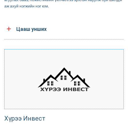
аж ахуй нэгжийн нэг юм.
.
Цааш унших
Хүрээ Инвест