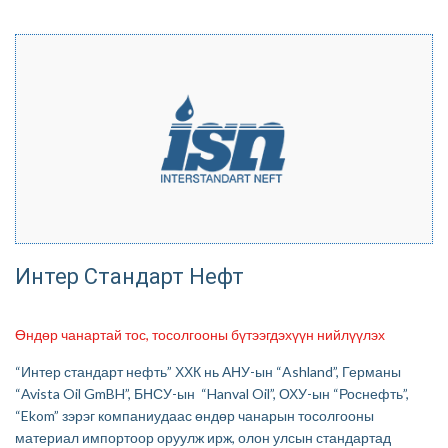
Интер Стандарт Нефт
Өндөр чанартай тос, тосолгооны бүтээгдэхүүн нийлүүлэх
“Интер стандарт нефть” ХХК нь АНУ-ын “Ashland”, Германы
“Avista Oil GmBH”, БНСУ-ын “Hanval Oil”, ОХУ-ын “Роснефть”,
“Ekom” зэрэг компаниудаас өндөр чанарын тосолгооны
материал импортоор оруулж ирж, олон улсын стандартад