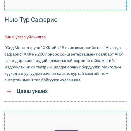
Нью Тур Сафарис
Кино, үзвэр үйлчилгээ
“Сод Монгол групп” ХХК-ийн 15 охин компанийн нэг “Нью тур
сафарис” ХХК нь 2009 оноос хойш энтертаймент салбарт АНУ-
ын алдарт кино студийн дэмжлэгтэйгээр кино гайхамшгийг
мэдрүүлэх, кино театрын шилдэг орчныг бүрдүүлж, Монголын
хүүхэд залуучуудын зочлон саатах дуртай хамгийн том
энтертайнмент төв байгуулж чадсан юм.
Цааш унших