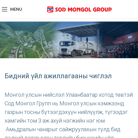
MENU
Группийн Бүтэц
Бидний үйл ажиллагааны чиглэл
Монгол улсын нийслэл Улаанбаатар хотод төвтэй
Сод Монгол Групп нь Монгол улсын хэмжээнд
газрын тосны бүтээгдэхүүн нийлүүлж, түгээдэг
хамгийн том 3 аж ахуй нэгжийн нэг юм.
Амьдралын чанарыг сайжруулахын тулд бид
дэлхий даяар олон төрлийн бизнесийн үйл