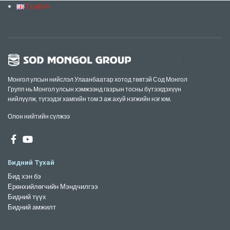
English
Монгол улсын нийслэл Улаанбаатар хотод төвтэй Сод Монгол
Групп нь Монгол улсын хэмжээнд газрын тосны бүтээгдэхүүн
нийлүүлж, түгээдэг хамгийн том 3 аж ахуй нэгжийн нэг юм.
Олон нийтийн сүлжээ
Бидний Тухай
Бид хэн бэ
Ерөнхийлөгчийн Мэндчилгээ
Бидний түүх
Бидний амжилт