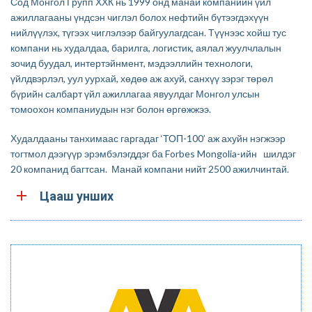
Сод Монгол Групп ХХК нь 1999 онд манай компанийн үйл
ажиллагааны үндсэн чиглэл болох нефтийн бүтээгдэхүүн
нийлүүлэх, түгээх чиглэлээр байгуулагдсан. Түүнээс хойш тус
компани нь худалдаа, барилга, логистик, аялал жуулчлалын
зочид буудал, интертэйнмент, мэдээллийн технологи,
үйлдвэрлэл, уул уурхай, хөдөө аж ахуй, санхүү зэрэг төрөл
бүрийн салбарт үйл ажиллагаа явуулдаг Монгол улсын
томоохон компаниудын нэг болон өргөжжээ.
Худалдааны танхимаас гаргадаг ‘ТОП-100’ аж ахуйн нэгжээр
тогтмол дээгүүр эрэмбэлэгддэг ба Forbes Mongolia-ийн шилдэг
20 компанид багтсан. Манай компани нийт 2500 ажилчинтай.
Цааш унших