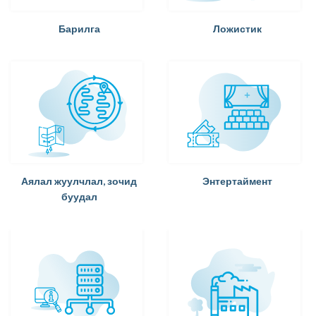
Барилга
Ложистик
Аялал жуулчлал, зочид
Энтертаймент
буудал