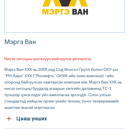
Мэргэ Ван
Нисэх онгоцны шатахуун нийлүүлэх үйлчилгээ
Мэргэ Ван ХХК нь 2009 онд Сод Монгол Групп болон ОХУ-ын
“РН-Аэро” ХХК (“Роснефть” ОНХК-ийн охин компани) –ийн
хооронд байгуулсан хамтарсан компани юм. Мэргэ Ван ХХК нь
нисэх онгоцны буудалд агаарын хөлгийн далавчинд ТС-1
түлшээр цэнэглэдэг үйл ажиллагаа эрхэлдэг. Олон улсын
стандартад нийцсэн орчин үеийн техник, тоног төхөөрөмжийг
ашиглан манай мэргэшсэн,
Цааш унших