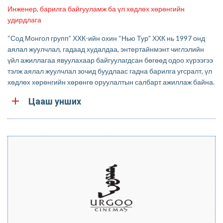
Инженер, барилга байгууламж ба үл хөдлөх хөрөнгийн
удирдлага
“Сод Монгол групп” ХХК-ийн охин “Нью Тур” ХХК нь 1997 онд
аялал жуулчлал, гадаад худалдаа, энтертайнмэнт чиглэлийн
үйл ажиллагаа явуулахаар байгуулагдсан бөгөөд одоо хүрээгээ
тэлж аялал жуулчлал зочид буудлаас гадна барилга угсралт, үл
хөдлөх хөрөнгийн хөрөнгө оруулалтын салбарт ажиллаж байна.
Цааш унших