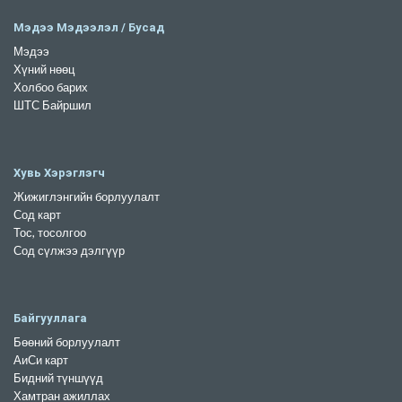
Мэдээ Мэдээлэл / Бусад
Мэдээ
Хүний нөөц
Холбоо барих
ШТС Байршил
Хувь Хэрэглэгч
Жижиглэнгийн борлуулалт
Сод карт
Тос, тосолгоо
Сод сүлжээ дэлгүүр
Байгууллага
Бөөний борлуулалт
АиСи карт
Бидний түншүүд
Хамтран ажиллах