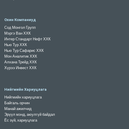
Охин Компаниуд
Сод Монгол Групп
Мэргэ Ван ХХК
Интер Стандарт Нефт ХХК
Нью Тур ХХК
Нью Тур Сафарис ХХК
Мон Аналитик ХХК
Алхана Трейд ХХК
Хүрээ Инвест ХХК
Нийгмийн Хариуцлага
Нийгмийн хариуцлага
Байгаль орчин
Манай ажилчид
Эрүүл мэнд, аюулгүй байдал
Ёс зүй, хариуцлага