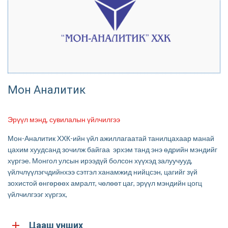
Мон Аналитик
Эрүүл мэнд, сувилалын үйлчилгээ
Мон-Аналитик ХХК-ийн үйл ажиллагаатай танилцахаар манай
цахим хуудсанд зочилж байгаа эрхэм танд энэ өдрийн мэндийг
хүргэе. Монгол улсын ирээдүй болсон хүүхэд залуучууд,
үйлчлүүлэгчдийнхээ сэтгэл ханамжид нийцсэн, цагийг зүй
зохистой өнгөрөөх амралт, чөлөөт цаг, эрүүл мэндийн цогц
үйлчилгээг хүргэх,
.
Цааш унших