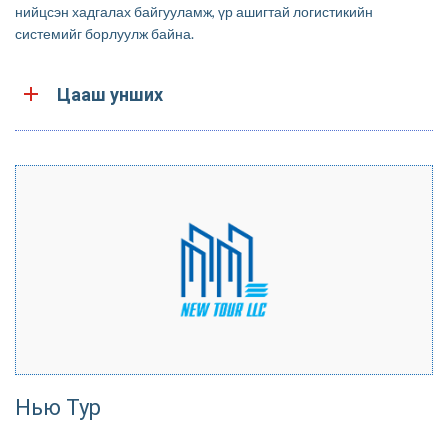
нийцсэн хадгалах байгууламж, үр ашигтай логистикийн
системийг борлуулж байна.
.
Цааш унших
Нью Тур