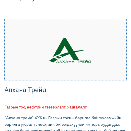
Алхана Трейд
Газрын тос, нефтийн тээвэрлэлт, хадгалалт
“Алхана трейд” ХХК нь Газрын тосны барилга байгууламжийн
барилга угсралт , нефтийн бүтээгдэхүүний импорт, худалдаа,
агуулах бааз, ложистикийн үйлчилгээ эрхлэн явуулж буй шилдэг