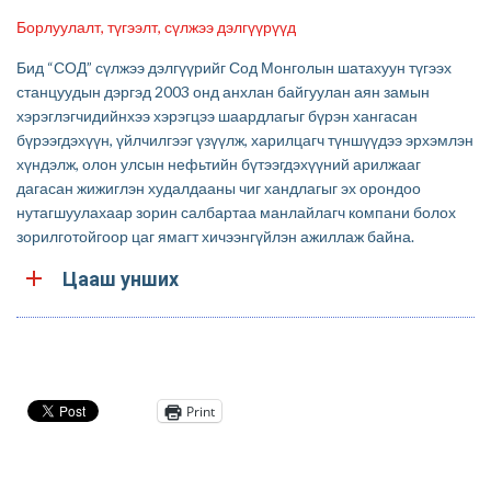
Борлуулалт, түгээлт, сүлжээ дэлгүүрүүд
Бид “СОД” сүлжээ дэлгүүрийг Сод Монголын шатахуун түгээх
станцуудын дэргэд 2003 онд анхлан байгуулан аян замын
хэрэглэгчидийнхээ хэрэгцээ шаардлагыг бүрэн хангасан
бүрээгдэхүүн, үйлчилгээг үзүүлж, харилцагч түншүүдээ эрхэмлэн
хүндэлж, олон улсын нефьтийн бүтээгдэхүүний арилжааг
дагасан жижиглэн худалдааны чиг хандлагыг эх орондоо
нутагшуулахаар зорин салбартаа манлайлагч компани болох
зорилготойгоор цаг ямагт хичээнгүйлэн ажиллаж байна.
Цааш унших
Print