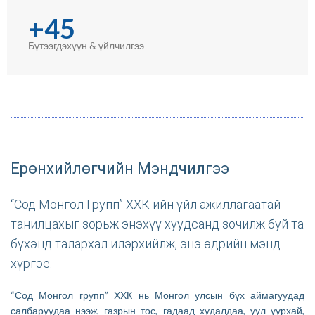
+45
Бүтээгдэхүүн & үйлчилгээ
Ерөнхийлөгчийн Мэндчилгээ
“Сод Монгол Групп” ХХК-ийн үйл ажиллагаатай
танилцахыг зорьж энэхүү хуудсанд зочилж буй та
бүхэнд талархал илэрхийлж, энэ өдрийн мэнд
хүргэе.
“Сод Монгол групп” ХХК нь Монгол улсын бүх аймагуудад
салбаруудаа нээж, газрын тос, гадаад худалдаа, уул уурхай,