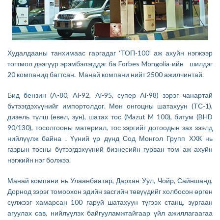
Худалдааны танхимаас гаргадаг ‘ТОП-100’ аж ахуйн нэгжээр
тогтмол дээгүүр эрэмбэлэгддэг ба Forbes Mongolia-ийн шилдэг
20 компанид багтсан. Манай компани нийт 2500 ажилчинтай.
Бид бензин (A-80, Ai-92, Ai-95, супер Ai-98) зэрэг чанартай
бүтээгдэхүүнийг импортолдог. Мөн онгоцны шатахуун (ТС-1),
дизель түлш (өвөл, зун), шатах тос (Mazut M 100), битум (BHD
90/130), тосолгооны материал, тос зэргийг дотоодын зах зээлд
нийлүүлж байна . Үүний үр дүнд Сод Монгол Групп ХХК нь
газрын тосны бүтээгдэхүүний бизнесийн гурван том аж ахуйн
нэгжийн нэг болжээ.
Манай компани нь Улаанбаатар, Дархан-Уул, Чойр, Сайншанд,
Дорнод зэрэг томоохон эдийн засгийн төвүүдийг холбосон өргөн
сүлжээг хамарсан 100 гаруй шатахуун түгээх станц, зургаан
агуулах сав, нийлүүлэх байгууламжтайгаар үйл ажиллагаагаа