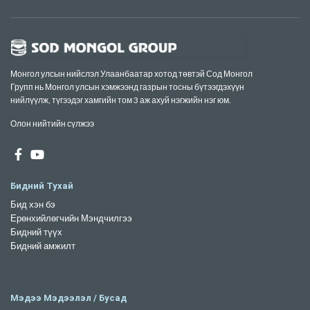
Монгол улсын нийслэл Улаанбаатар хотод төвтэй Сод Монгол
Групп нь Монгол улсын хэмжээнд газрын тосны бүтээгдэхүүн
нийлүүлж, түгээдэг хамгийн том 3 аж ахуй нэгжийн нэг юм.
Олон нийтийн сүлжээ
Бидний Тухай
Бид хэн бэ
Ерөнхийлөгчийн Мэндчилгээ
Бидний түүх
Бидний амжилт
Мэдээ Мэдээлэл / Бусад