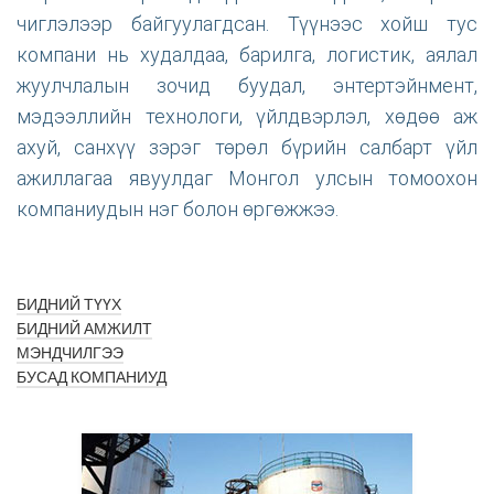
чиглэлээр байгуулагдсан. Түүнээс хойш тус
компани нь худалдаа, барилга, логистик, аялал
жуулчлалын зочид буудал, энтертэйнмент,
мэдээллийн технологи, үйлдвэрлэл, хөдөө аж
ахуй, санхүү зэрэг төрөл бүрийн салбарт үйл
ажиллагаа явуулдаг Монгол улсын томоохон
компаниудын нэг болон өргөжжээ.
БИДНИЙ ТҮҮХ
БИДНИЙ АМЖИЛТ
МЭНДЧИЛГЭЭ
БУСАД КОМПАНИУД