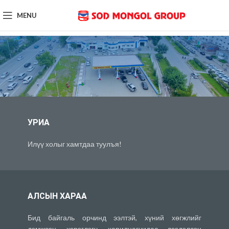
MENU
Сод Монгол Групп
УРИА
Илүү холыг хамтдаа туулъя!
АЛСЫН ХАРАА
Бид байгаль орчинд ээлтэй, хүний хөгжлийг
дэмжсэн, хэрэглэгч, харилцагчидаа дээдэлсэн