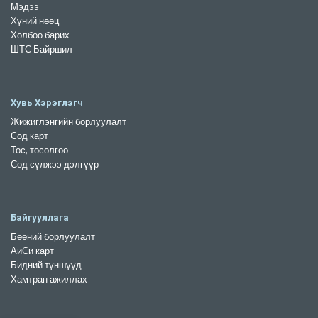
Мэдээ
Хүний нөөц
Холбоо барих
ШТС Байршил
Хувь Хэрэглэгч
Жижиглэнгийн борлуулалт
Сод карт
Тос, тосолгоо
Сод сүлжээ дэлгүүр
Байгууллага
Бөөний борлуулалт
АиСи карт
Бидний түншүүд
Хамтран ажиллах