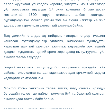
аялал жуулчлал, үл хөдлөх хөрөнгө, энтертайнмэнт чиглэлээр
үйл ажиллагаа явуулдаг 17 охин компани, 6 хамтарсан
компанитай, 1800 гаруй ажилтан, албан хаагчдын
бүрэлдэхүүнтэй Монгол улсын топ аж ахуйн нэгжээр 24 жил
дарааллан тэргүүлсэн амжилттай ажиллаж байна.
Бид дэлхийн стандартад нийцсэн, чанарын өндөр түвшинг
хангасан бүтээгдэхүүнээр үйлчлэх, бизнесийн түншүүдтэй
харилцан ашигтай хамтран ажиллаж тэдгээрийн эрх ашгийг
дээдлэн хүндэтгэж, тэдний эрэлт хэрэгцээнд нь тулгуурлан үйл
ажиллагаагаа явуулдаг.
Бидний амжилтын гол түлхүүр бол эх орныхоо ирээдүйн сайн
сайхны төлөө сэтгэл санаа нэгдэн ажилладаг эрч хүчтэй, мэдлэг
чадвартай хамт олон юм.
Монгол Улсын хөгжлийн төлөө зүтгэж, илүү сайхан ирээдүй
бүтээхийн төлөө гар нийлэн тэмүүлж буй та бүхэнтэй хамтран
ажиллахдаа таатай байх болно.
Та бүхэнд сайн сайхан бүхнийг хүсэн ерөөе!