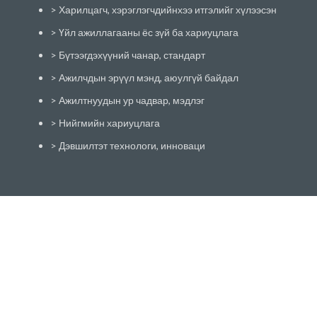
> Харилцагч, хэрэглэгчдийнхээ итгэлийг хүлээсэн
> Үйл ажиллагааны ёс зүй ба хариуцлага
> Бүтээгдэхүүний чанар, стандарт
> Ажилчдын эрүүл мэнд, аюулгүй байдал
> Ажилтнуудын ур чадвар, мэдлэг
> Нийгмийн хариуцлага
> Дэвшилтэт технологи, инноваци