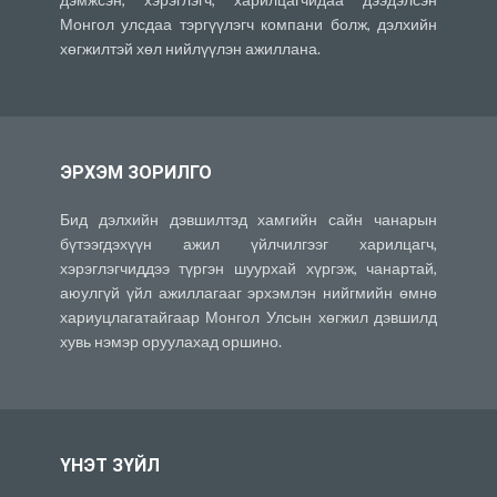
Монгол улсдаа тэргүүлэгч компани болж, дэлхийн
хөгжилтэй хөл нийлүүлэн ажиллана.
ЭРХЭМ ЗОРИЛГО
Бид дэлхийн дэвшилтэд хамгийн сайн чанарын
бүтээгдэхүүн ажил үйлчилгээг харилцагч,
хэрэглэгчиддээ түргэн шуурхай хүргэж, чанартай,
аюулгүй үйл ажиллагааг эрхэмлэн нийгмийн өмнө
хариуцлагатайгаар Монгол Улсын хөгжил дэвшилд
хувь нэмэр оруулахад оршино.
ҮНЭТ ЗҮЙЛ