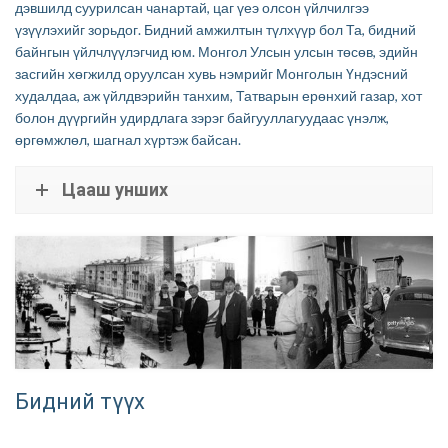
дэвшилд суурилсан чанартай, цаг үеэ олсон үйлчилгээ
үзүүлэхийг зорьдог. Бидний амжилтын түлхүүр бол Та, бидний
байнгын үйлчлүүлэгчид юм. Монгол Улсын улсын төсөв, эдийн
засгийн хөгжилд оруулсан хувь нэмрийг Монголын Үндэсний
худалдаа, аж үйлдвэрийн танхим, Татварын ерөнхий газар, хот
болон дүүргийн удирдлага зэрэг байгууллагуудаас үнэлж,
өргөмжлөл, шагнал хүртэж байсан.
Цааш унших
Бидний түүх