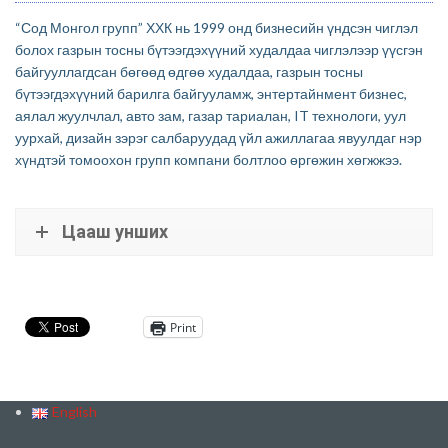
“Сод Монгол групп” ХХК нь 1999 онд бизнесийн үндсэн чиглэл
болох газрын тосны бүтээгдэхүүний худалдаа чиглэлээр үүсгэн
байгууллагдсан бөгөөд өдгөө худалдаа, газрын тосны
бүтээгдэхүүний барилга байгууламж, энтертайнмент бизнес,
аялал жуулчлал, авто зам, газар тариалан, IT технологи, уул
уурхай, дизайн зэрэг салбаруудад үйл ажиллагаа явуулдаг нэр
хүндтэй томоохон групп компани болтлоо өргөжин хөгжжээ.
.
Цааш унших
Print
English